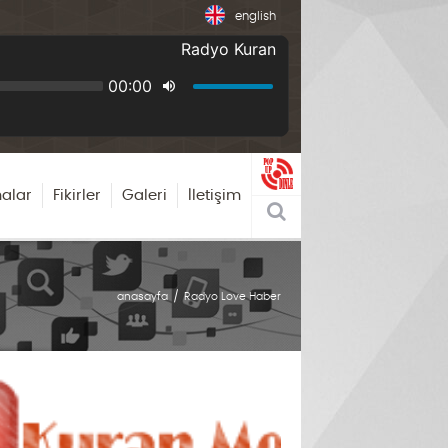
english
alar
Fikirler
Galeri
İletişim
anasayfa
Radyo Love Haber