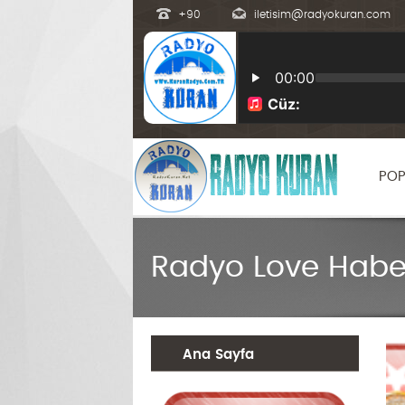
+90
iletisim@radyokuran.com
POP
Radyo Love Habe
Ana Sayfa