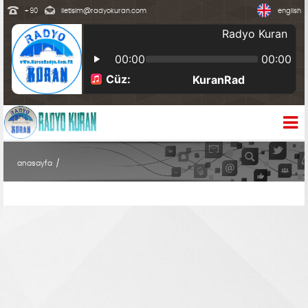
+90
iletisim@radyokuran.com
english
anasayfa