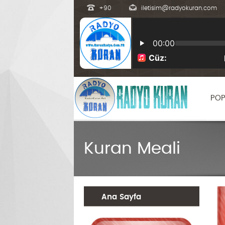
+90
iletisim@radyokuran.com
POP
Kuran Meali
Ana Sayfa