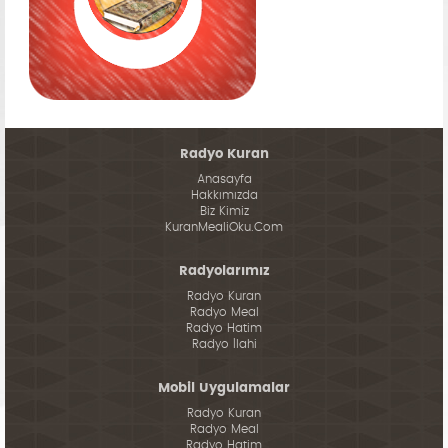
Radyo Kuran
Anasayfa
Hakkımızda
Biz Kimiz
KuranMealiOku.Com
Radyolarımız
Radyo Kuran
Radyo Meal
Radyo Hatim
Radyo İlahi
Mobil Uygulamalar
Radyo Kuran
Radyo Meal
Radyo Hatim