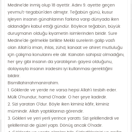
Medine’de inmiş olup 18 ayettir. Adını 9. ayette geçen
yevmu’t-tegabün’den almıştır. Teğabün günü, kusur
işleyen insanın günahlarının farkına varıp dünyada iken
aldandığını kabul ettiği gündür. Böylece teğabün, büyük
duruşmanın olduğu kıyametin isimlerinden biridir. Sure
Medine’de gelmekle birlikte Mekki surelerin galip vasfı
olan Allah’a iman, ihlas, zühd, kanaat ve ahiret mutluluğu
için çalışma konularını ele alır. Kainatın sahipsiz olmadığını,
her şey gibi insanın da yaratılışının gayesi olduğunu,
dolayısıyla insanın iradesini iyi kullanması gerektiğini
bildirir.
Bismillahirrahmanirrahim.
1. Göklerde ve yerde ne varsa hepsi Allah'ı tesbih eder.
Mülk O'nundur, hamd O'nadır. O her şeye kadirdir.
2. Sizi yaratan O'dur. Böyle iken kiminiz kâfir, kiminiz
mümindir. Allah yaptıklarınızı görendir.
3. Gökleri ve yeri yerli yerince yarattı. Sizi şekillendirdi ve
şekillerinizi de güzel yaptı. Dönüş ancak O'nadır.