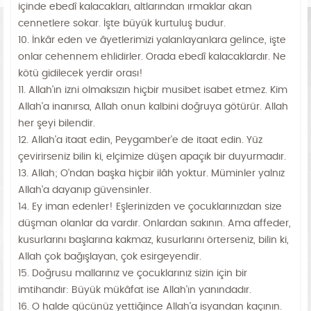
içinde ebedî kalacakları, altlarından ırmaklar akan
cennetlere sokar. İşte büyük kurtuluş budur.
10. İnkâr eden ve âyetlerimizi yalanlayanlara gelince, işte
onlar cehennem ehlidirler. Orada ebedî kalacaklardır. Ne
kötü gidilecek yerdir orası!
11. Allah'ın izni olmaksızın hiçbir musibet isabet etmez. Kim
Allah'a inanırsa, Allah onun kalbini doğruya götürür. Allah
her şeyi bilendir.
12. Allah'a itaat edin, Peygamber'e de itaat edin. Yüz
çevirirseniz bilin ki, elçimize düşen apaçık bir duyurmadır.
13. Allah; O'ndan başka hiçbir ilâh yoktur. Müminler yalnız
Allah'a dayanıp güvensinler.
14. Ey iman edenler! Eşlerinizden ve çocuklarınızdan size
düşman olanlar da vardır. Onlardan sakının. Ama affeder,
kusurlarını başlarına kakmaz, kusurlarını örterseniz, bilin ki,
Allah çok bağışlayan, çok esirgeyendir.
15. Doğrusu mallarınız ve çocuklarınız sizin için bir
imtihandır: Büyük mükâfat ise Allah'ın yanındadır.
16. O halde gücünüz yettiğince Allah'a isyandan kaçının.