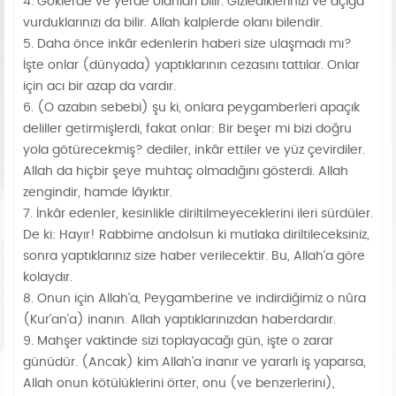
4. Göklerde ve yerde olanları bilir. Gizlediklerinizi ve açığa
vurduklarınızı da bilir. Allah kalplerde olanı bilendir.
5. Daha önce inkâr edenlerin haberi size ulaşmadı mı?
İşte onlar (dünyada) yaptıklarının cezasını tattılar. Onlar
için acı bir azap da vardır.
6. (O azabın sebebi) şu ki, onlara peygamberleri apaçık
deliller getirmişlerdi, fakat onlar: Bir beşer mi bizi doğru
yola götürecekmiş? dediler, inkâr ettiler ve yüz çevirdiler.
Allah da hiçbir şeye muhtaç olmadığını gösterdi. Allah
zengindir, hamde lâyıktır.
7. İnkâr edenler, kesinlikle diriltilmeyeceklerini ileri sürdüler.
De ki: Hayır! Rabbime andolsun ki mutlaka diriltileceksiniz,
sonra yaptıklarınız size haber verilecektir. Bu, Allah'a göre
kolaydır.
8. Onun için Allah'a, Peygamberine ve indirdiğimiz o nûra
(Kur'an'a) inanın. Allah yaptıklarınızdan haberdardır.
9. Mahşer vaktinde sizi toplayacağı gün, işte o zarar
günüdür. (Ancak) kim Allah'a inanır ve yararlı iş yaparsa,
Allah onun kötülüklerini örter, onu (ve benzerlerini),