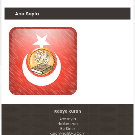
Ana Sayfa
Radyo Kuran
Anasayfa
Hakkımızda
Biz Kimiz
KuranMealiOku.Com