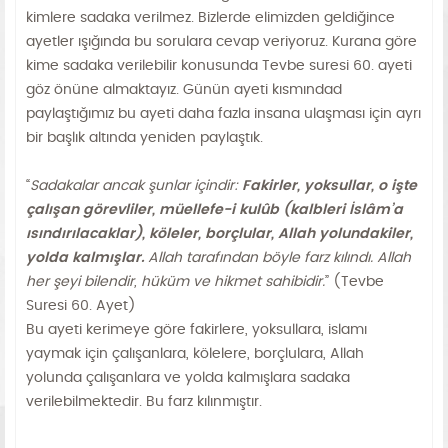
kimlere sadaka verilmez. Bizlerde elimizden geldiğince
ayetler ışığında bu sorulara cevap veriyoruz. Kurana göre
kime sadaka verilebilir konusunda Tevbe suresi 60. ayeti
göz önüne almaktayız. Günün ayeti kısmındad
paylaştığımız bu ayeti daha fazla insana ulaşması için ayrı
bir başlık altında yeniden paylaştık.
“
Sadakalar ancak şunlar içindir:
Fakirler, yoksullar, o işte
çalışan görevliler, müellefe-i kulûb (kalbleri İslâm’a
ısındırılacaklar), köleler, borçlular, Allah yolundakiler,
yolda kalmışlar.
Allah tarafından böyle farz kılındı. Allah
her şeyi bilendir, hüküm ve hikmet sahibidir.
” (Tevbe
Suresi 60. Ayet)
Bu ayeti kerimeye göre fakirlere, yoksullara, islamı
yaymak için çalışanlara, kölelere, borçlulara, Allah
yolunda çalışanlara ve yolda kalmışlara sadaka
verilebilmektedir. Bu farz kılınmıştır.