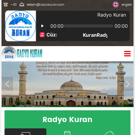
+90
iletisim@radyokuran.com
english
Radyo Kuran